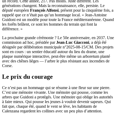
un record. Cette année, 217. Pas moins. Juste différent. Les
générations changent. Mais la reconnaissance, elle, persiste. Le
député européen
François Alfonsi
, présent pour la cinquième fois, a
rappelé que ce n’était pas qu’un hommage local. « Jean-Antoine
Guidoni est un modèle pour toute la France méditerranéenne. Quand
les forêts brûlent, ce sont les hommes du terrain qui font la
différence. »
La prochaine grande cérémonie ? Le 50e anniversaire, en 2037. Une
commission ad hoc, présidée par
Jean-Luc Giacconi
, a déjà été
désignée par délibération municipale n°2025-08-15/CM. Des projets
sont en cours : un sentier éducatif autour du lieu du drame, une
plaque numérique interactive, peut-être même un arboretum planté
avec des chênes lièges — l’arbre le plus résistant aux incendies de
Corse.
Le prix du courage
Ce n’est pas un hommage qui se résume à une fleur sur une pierre.
C’est une mémoire vivante. Une mémoire qui pousse, comme les
arbres que Guidoni a protégés. Une mémoire qui oblige les autorités
à faire mieux. Qui pousse les jeunes à vouloir devenir sapeurs. Qui
fait que, chaque été, quand le vent se lève, les habitants de
Calenzana
regardent les collines avec un peu plus d’attention.