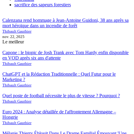
sacrifice des sapeurs forestiers
Calenzana rend hommage à Jean-Antoine Guidoni, 38 ans après sa
mort héroïque dans un incendie de forêt
Thibault Gauthier
nov. 22, 2025
Le meilleur
Capone : le biopic de Josh Trank avec Tom Hardy enfin disponible
en VOD après six ans d'attente
Thibault Gauthier
ChatGPT et la Rédaction Traditionnelle : Quel Futur pour le
Marketing ?
Thibault Gauthier
Quel poste de football nécessite le plus de vitesse ? Pourquoi ?
Thibault Gauthier
Euro 2024 : Analyse détaillée de l'affrontement Allemagne –
Hongrie
Thibault Gauthier
Mélanie Thierry Éblouit Dans Le Drame Familial Émouvant 'Une