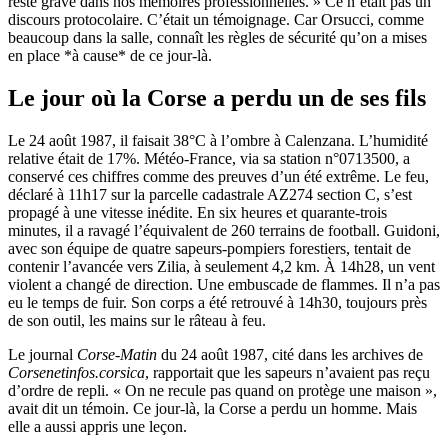
reste gravé dans nos mémoires professionnelles. » Ce n’était pas un
discours protocolaire. C’était un témoignage. Car Orsucci, comme
beaucoup dans la salle, connaît les règles de sécurité qu’on a mises
en place *à cause* de ce jour-là.
Le jour où la Corse a perdu un de ses fils
Le 24 août 1987, il faisait 38°C à l’ombre à
Calenzana
. L’humidité
relative était de 17%. Météo-France, via sa station n°0713500, a
conservé ces chiffres comme des preuves d’un été extrême. Le feu,
déclaré à 11h17 sur la parcelle cadastrale AZ274 section C, s’est
propagé à une vitesse inédite. En six heures et quarante-trois
minutes, il a ravagé l’équivalent de 260 terrains de football. Guidoni,
avec son équipe de quatre sapeurs-pompiers forestiers, tentait de
contenir l’avancée vers
Zilia
, à seulement 4,2 km. À 14h28, un vent
violent a changé de direction. Une embuscade de flammes. Il n’a pas
eu le temps de fuir. Son corps a été retrouvé à 14h30, toujours près
de son outil, les mains sur le râteau à feu.
Le journal
Corse-Matin
du 24 août 1987, cité dans les archives de
Corsenetinfos.corsica
, rapportait que les sapeurs n’avaient pas reçu
d’ordre de repli. « On ne recule pas quand on protège une maison »,
avait dit un témoin. Ce jour-là, la Corse a perdu un homme. Mais
elle a aussi appris une leçon.