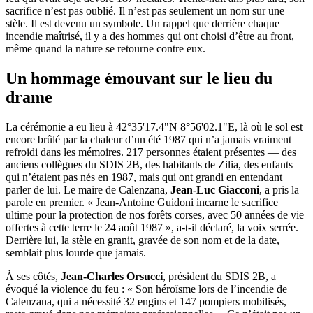
sacrifice n’est pas oublié. Il n’est pas seulement un nom sur une
stèle. Il est devenu un symbole. Un rappel que derrière chaque
incendie maîtrisé, il y a des hommes qui ont choisi d’être au front,
même quand la nature se retourne contre eux.
Un hommage émouvant sur le lieu du
drame
La cérémonie a eu lieu à 42°35'17.4"N 8°56'02.1"E, là où le sol est
encore brûlé par la chaleur d’un été 1987 qui n’a jamais vraiment
refroidi dans les mémoires. 217 personnes étaient présentes — des
anciens collègues du
SDIS 2B
, des habitants de
Zilia
, des enfants
qui n’étaient pas nés en 1987, mais qui ont grandi en entendant
parler de lui. Le maire de
Calenzana
,
Jean-Luc Giacconi
, a pris la
parole en premier. « Jean-Antoine Guidoni incarne le sacrifice
ultime pour la protection de nos forêts corses, avec 50 années de vie
offertes à cette terre le 24 août 1987 », a-t-il déclaré, la voix serrée.
Derrière lui, la stèle en granit, gravée de son nom et de la date,
semblait plus lourde que jamais.
À ses côtés,
Jean-Charles Orsucci
, président du
SDIS 2B
, a
évoqué la violence du feu : « Son héroïsme lors de l’incendie de
Calenzana, qui a nécessité 32 engins et 147 pompiers mobilisés,