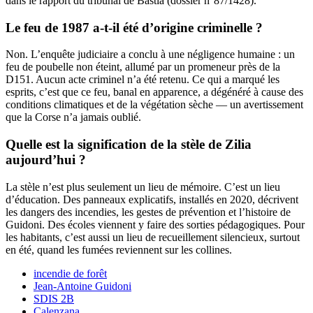
dans le rapport du tribunal de Bastia (dossier n°87/1428).
Le feu de 1987 a-t-il été d’origine criminelle ?
Non. L’enquête judiciaire a conclu à une négligence humaine : un
feu de poubelle non éteint, allumé par un promeneur près de la
D151. Aucun acte criminel n’a été retenu. Ce qui a marqué les
esprits, c’est que ce feu, banal en apparence, a dégénéré à cause des
conditions climatiques et de la végétation sèche — un avertissement
que la Corse n’a jamais oublié.
Quelle est la signification de la stèle de Zilia
aujourd’hui ?
La stèle n’est plus seulement un lieu de mémoire. C’est un lieu
d’éducation. Des panneaux explicatifs, installés en 2020, décrivent
les dangers des incendies, les gestes de prévention et l’histoire de
Guidoni. Des écoles viennent y faire des sorties pédagogiques. Pour
les habitants, c’est aussi un lieu de recueillement silencieux, surtout
en été, quand les fumées reviennent sur les collines.
incendie de forêt
Jean-Antoine Guidoni
SDIS 2B
Calenzana