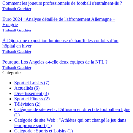
Comment les joueurs professionnels de football s'entraînent-ils ?
Thibault Gauthier
Euro 2024 : Analyse détaillée de l'affrontement Allemagne –
Hongrie
Thibault Gauthier
À Dijon, une exposition lumineuse réchauffe les couloirs d’un
hôpital en hiver
Thibault Gauthier
Pourquoi Los Angeles a-t-elle deux équipes de la NFL ?
Thibault Gauthier
Catégories
Sport et Loisirs
(7)
Actualités
(6)
Divertissement
(3)
Sport et Fitness
(2)
Télévision
(2)
Catégorie de site web : Diffusion en direct de football en ligne
(1)
Catégorie de site Web : "Athlètes qui ont changé le jeu dans
leur propre sport
(1)
Catégorie : Sports et Loisirs
(1)