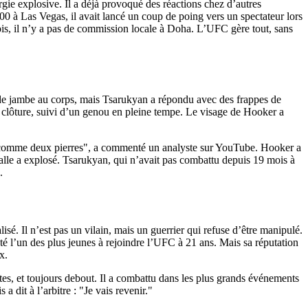
gie explosive. Il a déjà provoqué des réactions chez d’autres
00
à Las Vegas, il avait lancé un coup de poing vers un spectateur lors
fois, il n’y a pas de commission locale à Doha. L’UFC gère tout, sans
 de jambe au corps, mais Tsarukyan a répondu avec des frappes de
a clôture, suivi d’un genou en pleine tempe. Le visage de Hooker a
trée comme deux pierres", a commenté un analyste sur YouTube. Hooker a
 salle a explosé. Tsarukyan, qui n’avait pas combattu depuis 19 mois à
.
. Il n’est pas un vilain, mais un guerrier qui refuse d’être manipulé.
été l’un des plus jeunes à rejoindre l’UFC à 21 ans. Mais sa réputation
x.
aites, et toujours debout. Il a combattu dans les plus grands événements
a dit à l’arbitre : "Je vais revenir."