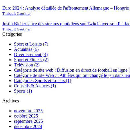
Euro 2024 : Analyse détaillée de l'affrontement Allemagne – Hongrie
Thibault Gauthier
Justin Bieber lance des streams quotidiens sur Twitch avec son fils Ja
Thibault Gauthier
Catégories
Sport et Loisirs
(7)
Actualités
(6)
Divertissement
(3)
Sport et Fitness
(2)
Télévision
(2)
Catégorie de site web : Diffusion en direct de football en ligne
Catégorie de site Web : "Athlètes qui ont changé le jeu dans le
Catégorie : Sports et Loisirs
(1)
Conseils & Astuces
(1)
Sports
(1)
Archives
novembre 2025
octobre 2025
septembre 2025
décembre 2024