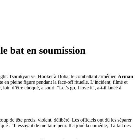
le bat en soumission
ght: Tsarukyan vs. Hooker
à
Doha
, le combattant arménien
Arman
te en pleine figure pendant la face-off rituelle. L’incident, filmé et
n d’être choqué, a souri. "Let’s go, I love it", a-t-il lancé à
de tête précis, violent, délibéré. Les officiels ont dû les séparer
é : "Il essayait de me faire peur. Il a joué la comédie, il a fait des