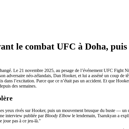
ant le combat UFC à Doha, puis 
t changé. Le 21 novembre 2025, au pesage de l’événement
UFC Fight Ni
 son adversaire néo-zélandais,
Dan Hooker
, et lui a asséné un coup de tê
ns l’excitation. Parce que ce n’était pas un accident. Et que Hooker, loi
depuis des semaines.
olère
s yeux rivés sur Hooker, puis un mouvement brusque du buste — un coup 
une interview publiée par
Bloody Elbow
le lendemain, Tsarukyan a expliqu
e joue pas à ce jeu-là."