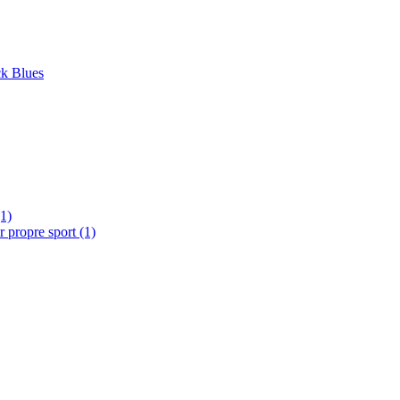
ck Blues
(1)
ur propre sport
(1)