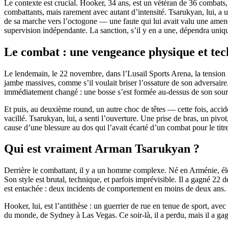
Le contexte est crucial. Hooker, 34 ans, est un vétéran de 36 combats,
combattants, mais rarement avec autant d’intensité. Tsarukyan, lui, a 
de sa marche vers l’octogone — une faute qui lui avait valu une amen
supervision indépendante. La sanction, s’il y en a une, dépendra uniqu
Le combat : une vengeance physique et te
Le lendemain, le 22 novembre, dans l’
Lusail Sports Arena
, la tensio
jambe massives, comme s’il voulait briser l’ossature de son adversaire
immédiatement changé : une bosse s’est formée au-dessus de son sour
Et puis, au deuxième round, un autre choc de têtes — cette fois, acci
vacillé. Tsarukyan, lui, a senti l’ouverture. Une prise de bras, un pi
cause d’une blessure au dos qui l’avait écarté d’un combat pour le tit
Qui est vraiment Arman Tsarukyan ?
Derrière le combattant, il y a un homme complexe. Né en Arménie, élev
Son style est brutal, technique, et parfois imprévisible. Il a gagné 22
est entachée : deux incidents de comportement en moins de deux ans.
Hooker, lui, est l’antithèse : un guerrier de rue en tenue de sport, ave
du monde, de Sydney à Las Vegas. Ce soir-là, il a perdu, mais il a gagné l