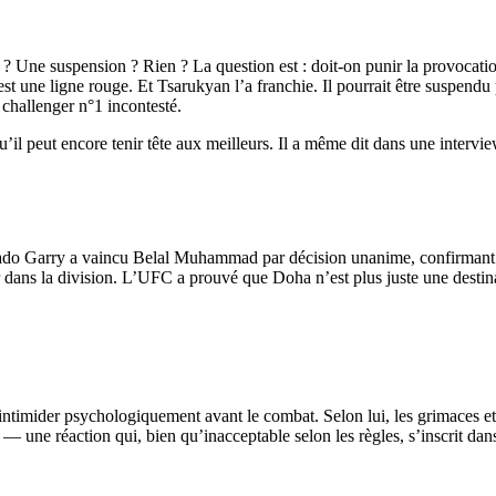
Une suspension ? Rien ? La question est : doit-on punir la provocatio
est une ligne rouge. Et Tsarukyan l’a franchie. Il pourrait être suspend
 challenger n°1 incontesté.
’il peut encore tenir tête aux meilleurs. Il a même dit dans une interview
ado Garry
a vaincu
Belal Muhammad
par décision unanime, confirmant
er dans la division. L’UFC a prouvé que Doha n’est plus juste une des
 intimider psychologiquement avant le combat. Selon lui, les grimaces et
orce — une réaction qui, bien qu’inacceptable selon les règles, s’inscrit