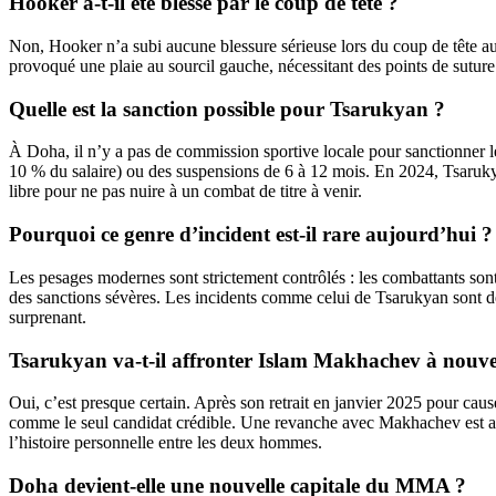
Hooker a-t-il été blessé par le coup de tête ?
Non, Hooker n’a subi aucune blessure sérieuse lors du coup de tête au 
provoqué une plaie au sourcil gauche, nécessitant des points de suture
Quelle est la sanction possible pour Tsarukyan ?
À Doha, il n’y a pas de commission sportive locale pour sanctionner 
10 % du salaire) ou des suspensions de 6 à 12 mois. En 2024, Tsarukya
libre pour ne pas nuire à un combat de titre à venir.
Pourquoi ce genre d’incident est-il rare aujourd’hui ?
Les pesages modernes sont strictement contrôlés : les combattants sont 
des sanctions sévères. Les incidents comme celui de Tsarukyan sont de
surprenant.
Tsarukyan va-t-il affronter Islam Makhachev à nouv
Oui, c’est presque certain. Après son retrait en janvier 2025 pour cau
comme le seul candidat crédible. Une revanche avec Makhachev est a
l’histoire personnelle entre les deux hommes.
Doha devient-elle une nouvelle capitale du MMA ?