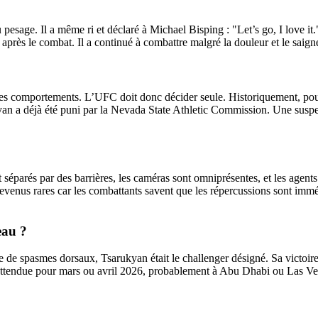
pesage. Il a même ri et déclaré à Michael Bisping : "Let’s go, I love i
 après le combat. Il a continué à combattre malgré la douleur et le saig
les comportements. L’UFC doit donc décider seule. Historiquement, pour
n a déjà été puni par la Nevada State Athletic Commission. Une suspensi
séparés par des barrières, les caméras sont omniprésentes, et les agents 
venus rares car les combattants savent que les répercussions sont immé
eau ?
se de spasmes dorsaux, Tsarukyan était le challenger désigné. Sa victoir
ttendue pour mars ou avril 2026, probablement à Abu Dhabi ou Las Vega