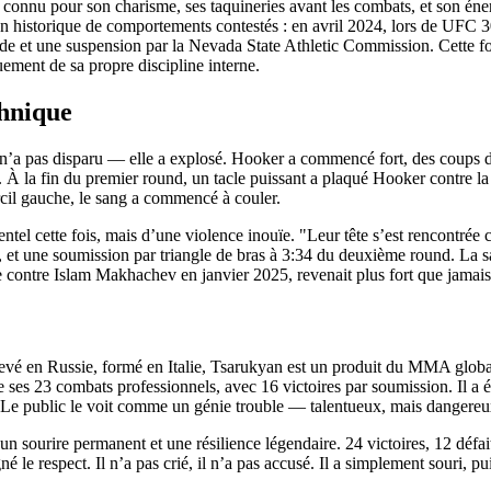
 connu pour son charisme, ses taquineries avant les combats, et son éner
un historique de comportements contestés : en avril 2024, lors de
UFC 3
de et une suspension par la
Nevada State Athletic Commission
. Cette 
ement de sa propre discipline interne.
chnique
n n’a pas disparu — elle a explosé. Hooker a commencé fort, des coups
. À la fin du premier round, un tacle puissant a plaqué Hooker contre l
cil gauche, le sang a commencé à couler.
dentel cette fois, mais d’une violence inouïe. "Leur tête s’est rencon
vot, et une soumission par triangle de bras à 3:34 du deuxième round. La
re contre Islam Makhachev en janvier 2025, revenait plus fort que jamais
é en Russie, formé en Italie, Tsarukyan est un produit du MMA globalisé
 de ses 23 combats professionnels, avec 16 victoires par soumission. Il a 
 Le public le voit comme un génie trouble — talentueux, mais dangereu
c un sourire permanent et une résilience légendaire. 24 victoires, 12 déf
e respect. Il n’a pas crié, il n’a pas accusé. Il a simplement souri, puis 