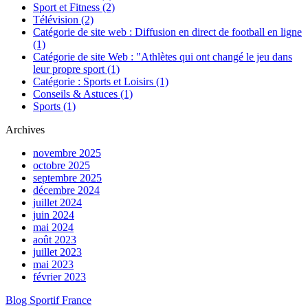
Sport et Fitness
(2)
Télévision
(2)
Catégorie de site web : Diffusion en direct de football en ligne
(1)
Catégorie de site Web : "Athlètes qui ont changé le jeu dans
leur propre sport
(1)
Catégorie : Sports et Loisirs
(1)
Conseils & Astuces
(1)
Sports
(1)
Archives
novembre 2025
octobre 2025
septembre 2025
décembre 2024
juillet 2024
juin 2024
mai 2024
août 2023
juillet 2023
mai 2023
février 2023
Blog Sportif France